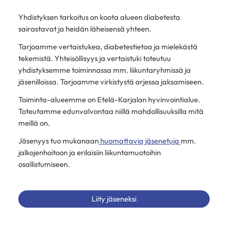
Yhdistyksen tarkoitus on koota alueen diabetesta
sairastavat ja heidän läheisensä yhteen.
Tarjoamme vertaistukea, diabetestietoa ja mielekästä
tekemistä. Yhteisöllisyys ja vertaistuki toteutuu
yhdistyksemme toiminnassa mm. liikuntaryhmissä ja
jäsenilloissa. Tarjoamme virkistystä arjessa jaksamiseen.
Toiminta-alueemme on Etelä-Karjalan hyvinvointialue.
Toteutamme edunvalvontaa niillä mahdollisuuksilla mitä
meillä on.
Jäsenyys tuo mukanaan
huomattavia jäsenetuja
mm.
jalkojenhoitoon ja erilaisiin liikuntamuotoihin
osallistumiseen.
Liity jäseneksi