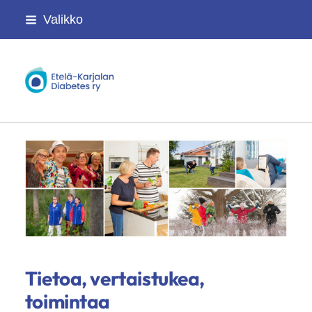
Siirry
Valikko
sivun
sisältöön
Etelä-Karjalan Diabet
Tietoa, vertaistukea,
toimintaa