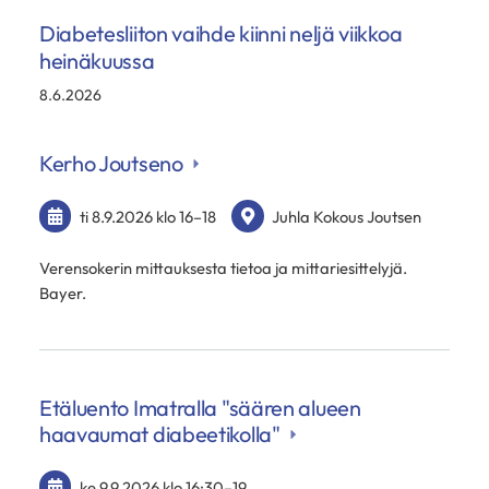
Diabetesliiton vaihde kiinni neljä viikkoa
heinäkuussa
8.6.2026
Kerho Joutseno
ti 8.9.2026
klo 16
–
18
Juhla Kokous Joutsen
Verensokerin mittauksesta tietoa ja mittariesittelyjä.
Bayer.
Etäluento Imatralla "säären alueen
haavaumat diabeetikolla"
ke 9.9.2026
klo 16:30
–
19