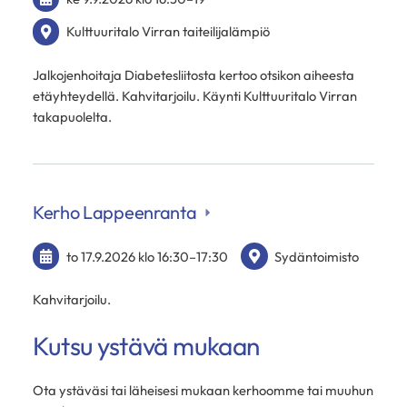
Kulttuuritalo Virran taiteilijalämpiö
Jalkojenhoitaja Diabetesliitosta kertoo otsikon aiheesta
etäyhteydellä. Kahvitarjoilu. Käynti Kulttuuritalo Virran
takapuolelta.
Kerho Lappeenranta
to 17.9.2026
klo 16:30
–
17:30
Sydäntoimisto
Kahvitarjoilu.
Kutsu ystävä mukaan
Ota ystäväsi tai läheisesi mukaan kerhoomme tai muuhun